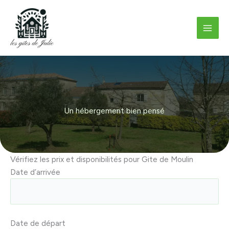
Aller
au
contenu
Un hébergement bien pensé
Vérifiez les prix et disponibilités pour Gite de Moulin
Date d’arrivée
Date de départ